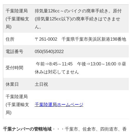
千葉陸運局
排気量126cc～のバイクの廃車手続き。原付
(千葉運輸支
(排気量125cc以下)の廃車手続きはできませ
局)
ん。
住所
〒261-0002 千葉県千葉市美浜区新港198番地
電話番号
050(5540)2022
午前⇒8:45～11:45 午後⇒13:00～16:00 ※昼
受付時間
休みは対応してません
休業日
土日祝
千葉陸運局
(千葉運輸支
千葉陸運局ホームページ
局)
千葉ナンバーの管轄地域
・・・千葉市、佐倉市、四街道市、香