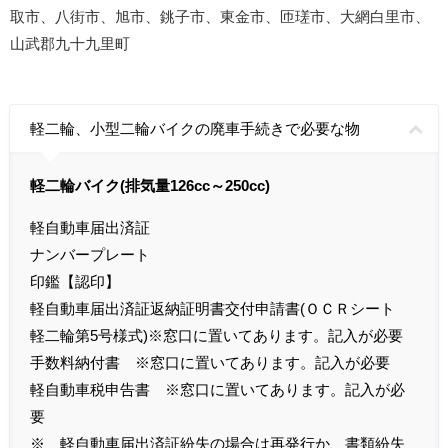
取市、八街市、旭市、銚子市、東金市、匝瑳市、大網白里市、
山武郡九十九里町
軽二輪、小型二輪バイクの廃車手続きで必要な物
軽二輪バイク(排気量126cc～250cc)
軽自動車届出済証
ナンバープレート
印鑑【認印】
軽自動車届出済証返納証明書交付申請書(ＯＣＲシート
軽二輪第5号様式)※窓口に置いてあります。記入が必要
手数料納付書 ※窓口に置いてあります。記入が必要
軽自動車税申告書 ※窓口に置いてあります。記入が必
要
※ 軽自動車届出済証紛失の場合は再発行か、書類紛失