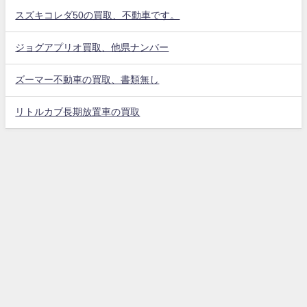
スズキコレダ50の買取、不動車です。
ジョグアプリオ買取、他県ナンバー
ズーマー不動車の買取、書類無し
リトルカブ長期放置車の買取
千葉の原付バイク廃車買取 バイクライフ21 All Rights Reserved.