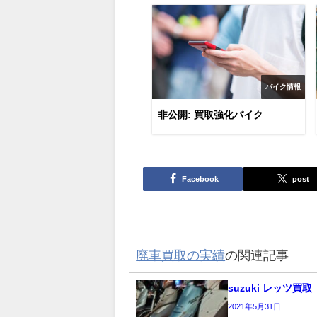
バイク情報
非公開: 買取強化バイク
Facebook
post
廃車買取の実績
の関連記事
suzuki レッツ買取
2021年5月31日