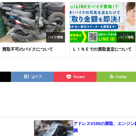
バイク情報
バイク情報
買取不可のバイクについて
ＬＩＮＥでの買取査定について
はてブ
Pocket
Feedly
アドレスV100の買取、エンジン
調